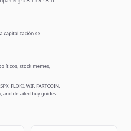
upan el grueso del resto
 capitalización se
políticos, stock memes,
PX, FLOKI, WIF, FARTCOIN,
n, and detailed buy guides.