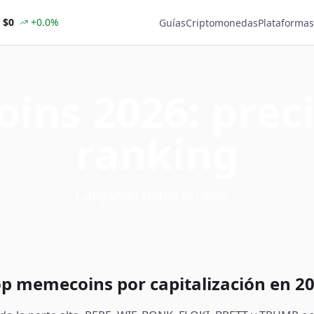
$0
+
0.0
%
Guías
Criptomonedas
Plataformas
ns 2026: preci
ranking
Cargando datos en vivo…
op memecoins por capitalización en 2