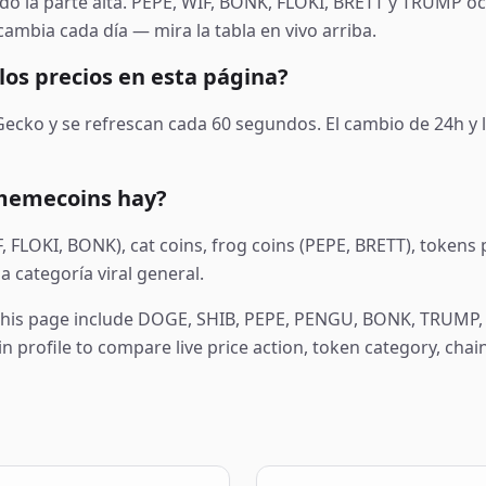
o la parte alta. PEPE, WIF, BONK, FLOKI, BRETT y TRUMP oc
cambia cada día — mira la tabla en vivo arriba.
los precios en esta página?
ecko y se refrescan cada 60 segundos. El cambio de 24h y la
 memecoins hay?
 FLOKI, BONK), cat coins, frog coins (PEPE, BRETT), tokens 
 categoría viral general.
this page include
DOGE, SHIB, PEPE, PENGU, BONK, TRUMP, S
n profile to compare live price action, token category, chai