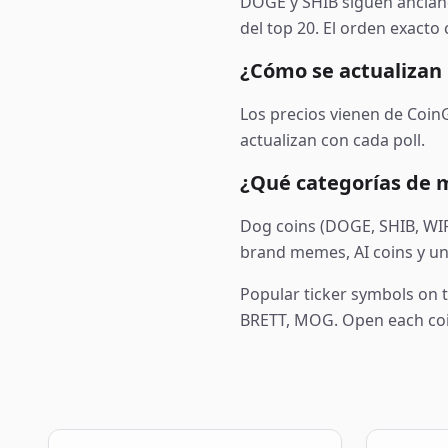
DOGE y SHIB siguen ancland
del top 20. El orden exacto 
¿Cómo se actualizan 
Los precios vienen de CoinG
actualizan con cada poll.
¿Qué categorías de
Dog coins (DOGE, SHIB, WIF,
brand memes, AI coins y una
Popular ticker symbols on 
BRETT, MOG
. Open each coi