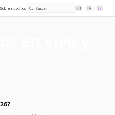
EN
|
FR
|
ES
Sobre nosotros
os en vivo y
026?