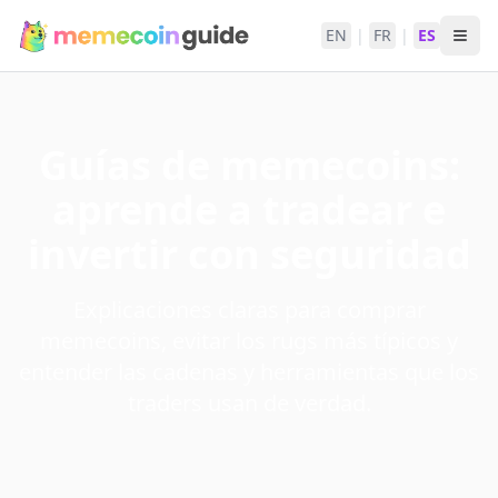
EN
|
FR
|
ES
Guías de memecoins:
aprende a tradear e
invertir con seguridad
Explicaciones claras para comprar
memecoins, evitar los rugs más típicos y
entender las cadenas y herramientas que los
traders usan de verdad.