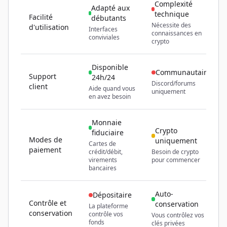
Complexité
Adapté aux
technique
Facilité
débutants
Nécessite des
d'utilisation
Interfaces
connaissances en
conviviales
crypto
Disponible
Communautaire
Support
24h/24
Discord/forums
client
Aide quand vous
uniquement
en avez besoin
Monnaie
Crypto
fiduciaire
Modes de
uniquement
Cartes de
paiement
crédit/débit,
Besoin de crypto
virements
pour commencer
bancaires
Auto-
Dépositaire
Contrôle et
conservation
La plateforme
conservation
contrôle vos
Vous contrôlez vos
fonds
clés privées