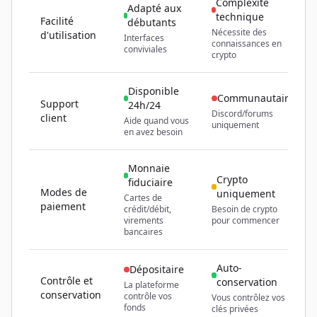
Complexité
Adapté aux
technique
Facilité
débutants
Nécessite des
d'utilisation
Interfaces
connaissances en
conviviales
crypto
Disponible
Communautaire
Support
24h/24
Discord/forums
client
Aide quand vous
uniquement
en avez besoin
Monnaie
Crypto
fiduciaire
Modes de
uniquement
Cartes de
paiement
crédit/débit,
Besoin de crypto
virements
pour commencer
bancaires
Auto-
Dépositaire
Contrôle et
conservation
La plateforme
conservation
contrôle vos
Vous contrôlez vos
fonds
clés privées